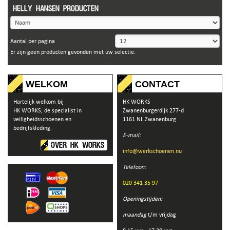
Helly Hansen producten
Aantal per pagina
Er zijn geen producten gevonden met uw selectie.
WELKOM
CONTACT
Hartelijk welkom bij
HK WORKS
HK WORKS, de specialist in
Zwanenburgerdijk 277-d
veiligheidsschoenen en
1161 NL Zwanenburg
bedrijfskleding.
E-mail:
OVER HK WORKS
info@werkschoenen.nu
Telefoon:
020 341 35 97
Openingstijden:
maandag
t/m vrijdag