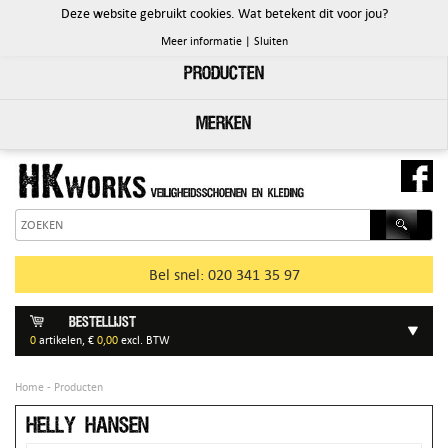
Deze website gebruikt cookies. Wat betekent dit voor jou?
PRODUCTEN
Meer informatie
|
Sluiten
Producten
Merken
Bel snel: 020 341 35 97
Bestellijst
0
artikelen, €
0,00
excl. BTW
Home
- Producten
Helly Hansen