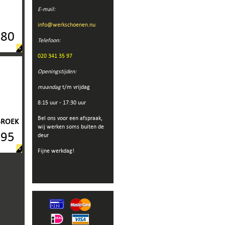
E-mail:
info@werkschoenen.nu
ROEK
,80
Telefoon:
020 341 35 97
Openingstijden:
maandag
t/m vrijdag
8:15 uur - 17:30 uur
Bel ons voor een afspraak,
BROEK
wij werken soms buiten de
,95
deur
Fijne werkdag!