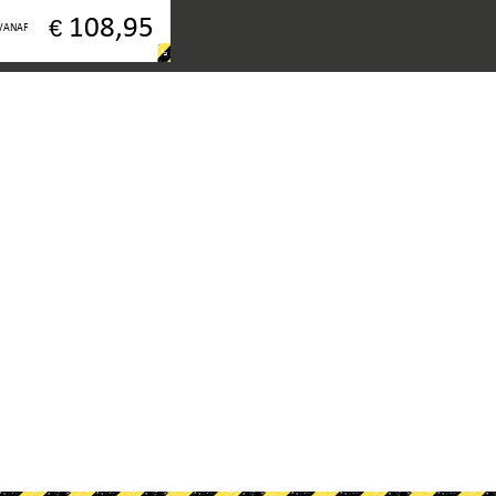
3314
108,95
€
VANAF