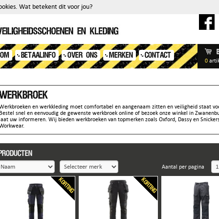
okies. Wat betekent dit voor jou?
OOM
BETAALINFO
OVER ONS
MERKEN
CONTACT
0
arti
Werkbroek
Werkbroeken en werkkleding moet comfortabel en aangenaam zitten en veiligheid staat vo
Bestel snel en eenvoudig de gewenste werkbroek online of bezoek onze winkel in Zwanenb
laat uw informeren. Wij bieden werkbroeken van topmerken zoals Oxford, Dassy en Snicker
Workwear.
Producten
Aantal per pagina