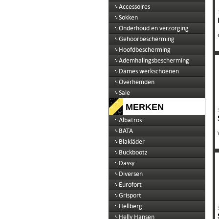
Accessoires
Sokken
Onderhoud en verzorging
Gehoorbescherming
Hoofdbescherming
Ademhalingsbescherming
Dames werkschoenen
Overhemden
Sale
MERKEN
Albatros
BATA
Blakläder
Buckbootz
Dassy
Diversen
Eurofort
Grisport
Hellberg
Helly Hansen