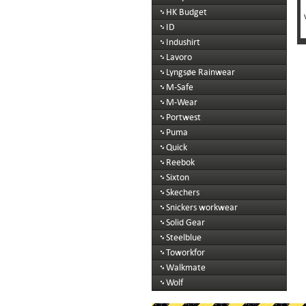
HK Budget
ID
Indushirt
Lavoro
Lyngsøe Rainwear
M-Safe
M-Wear
Portwest
Puma
Quick
Reebok
Sixton
Skechers
Snickers workwear
Solid Gear
Steelblue
Toworkfor
Walkmate
Wolf