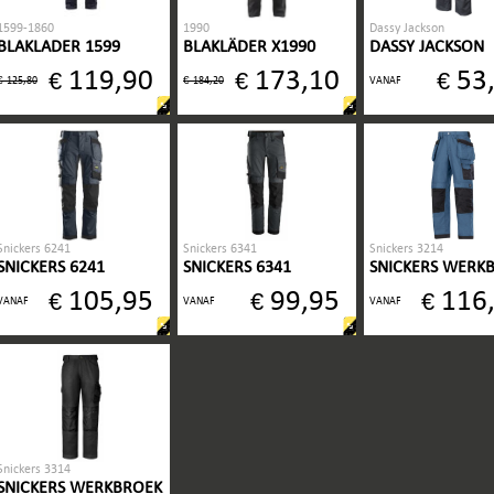
1599-1860
1990
Dassy Jackson
BLAKLADER 1599
BLAKLÄDER X1990
DASSY JACKSON
WERKBROEK MET
WERKBROEK DENIM
CANVAS WERKB
119,90
173,10
53
€
€
€
STRETCH EN
€
MET STRETCH EN
€
125,80
184,20
VANAF
SPIJKERZAKKEN
SPIJKERZAKKEN
Snickers 6241
Snickers 6341
Snickers 3214
SNICKERS 6241
SNICKERS 6341
SNICKERS WERK
STRETCH WERKBROEK
STRETCH WERKBROEK
3214
105,95
99,95
116
€
€
€
MET HOLSTERZAKKEN
VANAF
VANAF
VANAF
Snickers 3314
SNICKERS WERKBROEK