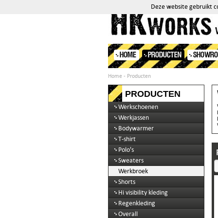
Deze website gebruikt co
HOME
PRODUCTEN
SHOWR
Home
- Producten
PRODUCTEN
Werkschoenen
Werkjassen
Bodywarmer
T-shirt
Polo's
Sweaters
Werkbroek
Shorts
Hi visibility kleding
Regenkleding
Overall