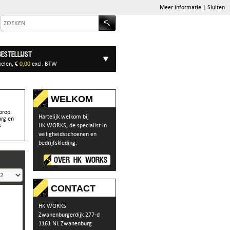
Meer informatie
|
Sluiten
Bestellijst
kelen, €
0,00
excl. BTW
WELKOM
orop.
Hartelijk welkom bij
urg en
s
HK WORKS, de specialist in
veiligheidsschoenen en
bedrijfskleding.
OVER HK WORKS
CONTACT
HK WORKS
Zwanenburgerdijk 277-d
1161 NL Zwanenburg