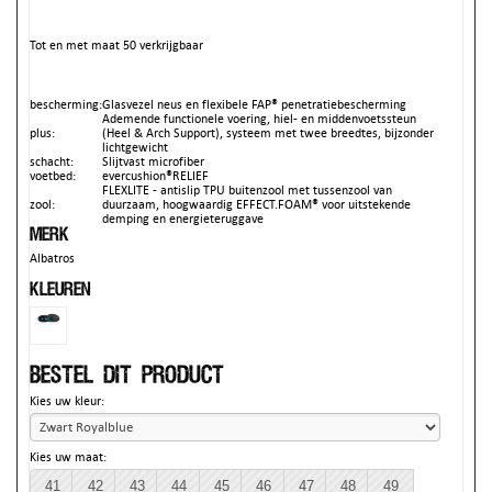
Tot en met maat 50 verkrijgbaar
bescherming:
Glasvezel neus en flexibele FAP® penetratiebescherming
Ademende functionele voering, hiel- en middenvoetssteun
plus:
(Heel & Arch Support), systeem met twee breedtes, bijzonder
lichtgewicht
schacht:
Slijtvast microfiber
voetbed:
evercushion®RELIEF
FLEXLITE - antislip TPU buitenzool met tussenzool van
zool:
duurzaam, hoogwaardig EFFECT.FOAM® voor uitstekende
demping en energieteruggave
Merk
Albatros
Kleuren
Bestel dit product
Kies uw kleur:
Kies uw maat:
41
42
43
44
45
46
47
48
49