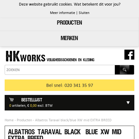
Deze website gebruikt cookies. Wat betekent dit voor jou?
PRODUCTEN
Meer informatie
|
Sluiten
Producten
Merken
Bel snel: 020 341 35 97
Bestellijst
0
artikelen, €
0,00
excl. BTW
Home
-
Producten
- Albatros Taraval black/blue XW mid EXTRA BREED
Albatros Taraval black/blue XW mid
EXTRA BREED