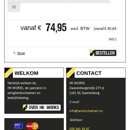
50
74,95
vanaf €
excl. BTW
(vanaf € 90,69
incl.)
BESTELLEN
Terug
WELKOM
CONTACT
Hartelijk welkom bij
HK WORKS
HK WORKS, de specialist in
Zwanenburgerdijk 277-d
veiligheidsschoenen en
1161 NL Zwanenburg
bedrijfskleding.
E-mail:
OVER HK WORKS
info@werkschoenen.nu
Telefoon:
020 341 35 97