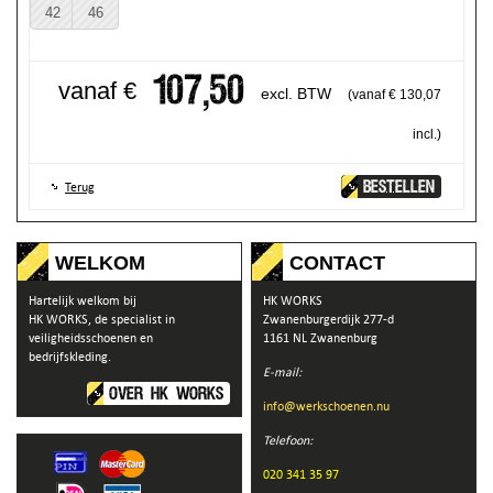
42
46
107,50
vanaf €
excl. BTW
(vanaf € 130,07
incl.)
BESTELLEN
Terug
WELKOM
CONTACT
Hartelijk welkom bij
HK WORKS
HK WORKS, de specialist in
Zwanenburgerdijk 277-d
veiligheidsschoenen en
1161 NL Zwanenburg
bedrijfskleding.
E-mail:
OVER HK WORKS
info@werkschoenen.nu
Telefoon:
020 341 35 97