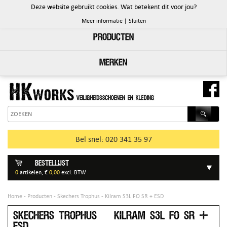
Deze website gebruikt cookies. Wat betekent dit voor jou?
PRODUCTEN
Meer informatie
|
Sluiten
Producten
Merken
Bel snel: 020 341 35 97
Bestellijst
0
artikelen, €
0,00
excl. BTW
Home
-
Producten
- Skechers Trophus - Kilram S3L FO SR + ESD
Skechers Trophus - Kilram S3L FO SR +
ESD