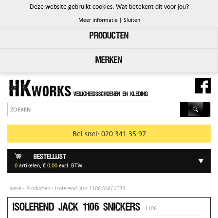
Deze website gebruikt cookies. Wat betekent dit voor jou?
PRODUCTEN
Meer informatie
|
Sluiten
Producten
Merken
Bel snel: 020 341 35 97
Bestellijst
0
artikelen, €
0,00
excl. BTW
Home
-
Producten
- Isolerend jack 1106 SNICKERS
Isolerend jack 1106 SNICKERS
1106