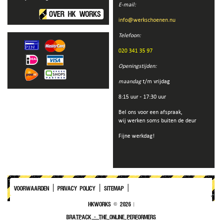
E-mail:
OVER HK WORKS
info@werkschoenen.nu
Telefoon:
020 341 35 97
Openingstijden:
maandag
t/m vrijdag
8:15 uur - 17:30 uur
Bel ons voor een afspraak,
wij werken soms buiten de deur
Fijne werkdag!
Voorwaarden
Privacy policy
Sitemap
HKWorks © 2026 |
Bratpack – The Online Performers