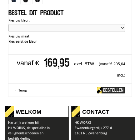
Bestel dit product
Kies uw kleur:
Kies uw maat:
Kies eerst de kleur
169,95
vanaf €
excl. BTW
(vanaf € 205,64
incl.)
BESTELLEN
Terug
WELKOM
CONTACT
Hartelijk welkom bij
HK WORKS
HK WORKS, de specialist in
Zwanenburgerdijk 277-d
veiligheidsschoenen en
1161 NL Zwanenburg
bedrijfskleding.